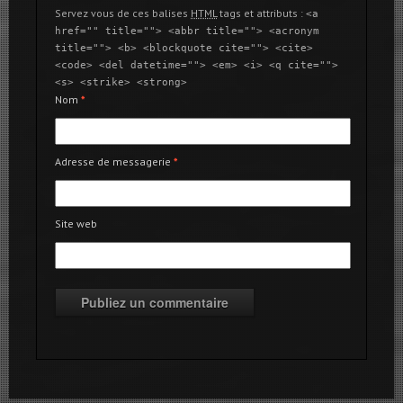
Servez vous de ces balises
HTML
tags et attributs :
<a
href="" title=""> <abbr title=""> <acronym
title=""> <b> <blockquote cite=""> <cite>
<code> <del datetime=""> <em> <i> <q cite="">
<s> <strike> <strong>
Nom
*
Adresse de messagerie
*
Site web