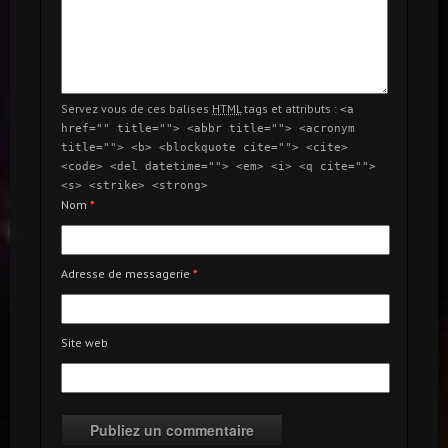
Servez vous de ces balises
HTML
tags et attributs :
<a
href="" title=""> <abbr title=""> <acronym
title=""> <b> <blockquote cite=""> <cite>
<code> <del datetime=""> <em> <i> <q cite="">
<s> <strike> <strong>
Nom
*
Adresse de messagerie
*
Site web