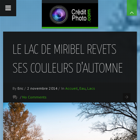
LE LAC DE MIRIBEL REVETS
SES COULEURS D’AUTOMNE
By
Eric
/
2 novembre 2014
/
In
Accueil
,
Eau
,
Lacs
/
No Comments