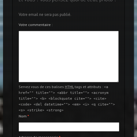
Votre email ne sera pas publié.
Votre commentaire :
Servez vous de ces balises
HTML
tags et attributs :
<a
href="" title=""> <abbr title=""> <acronym
title=""> <b> <blockquote cite=""> <cite>
<code> <del datetime=""> <em> <i> <q cite="">
<s> <strike> <strong>
Nom
*