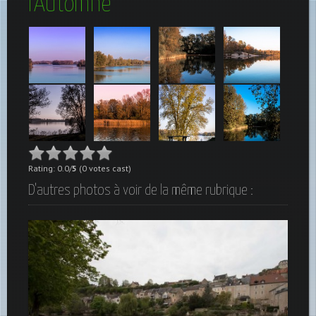
l’Automne
Rating: 0.0/
5
(0 votes cast)
D'autres photos à voir de la même rubrique :