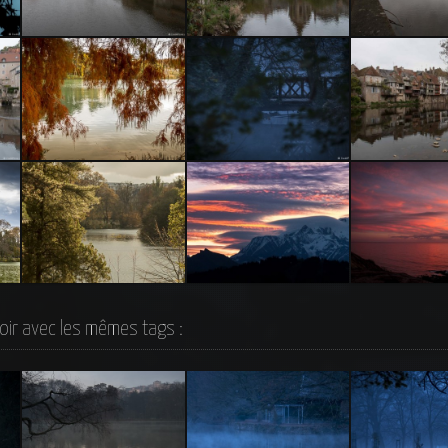
Argenton-Sur-Creuse
Argenton-Sur-Creuse
Argenton-Sur-
Couleurs d’Automne au
Pont au Parc Tête d’Or
Argenton-Sur-
Parc de la Tête d’Or
te
Couleurs d’Automne
Ciels et Mont Blanc
Crépuscule à S
Bernardino, Por
oir avec les mêmes tags :
2015