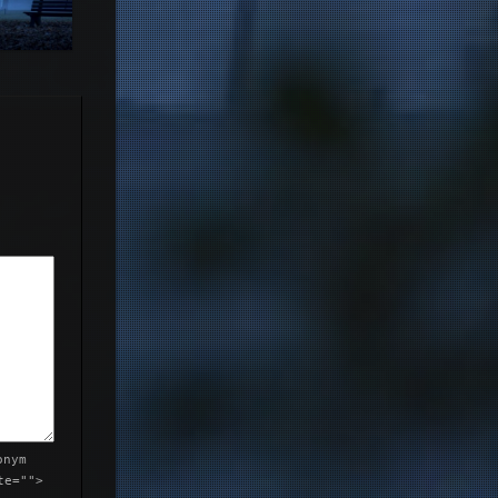
rume du
id
onym
te="">