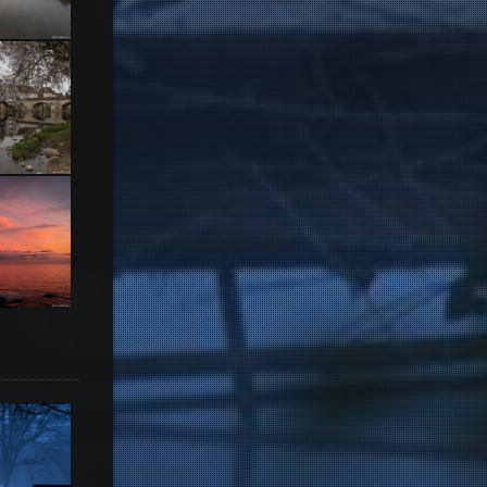
Creuse
Creuse
ao
tugal,