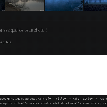
u
Brumes sur le Lac Tête
Brumes sur le Lac Tête
Banc dans la b
d’or
d’or
petit matin fro
ensez quoi de cette photo ?
as publié.
lises
HTML
tags et attributs :
<a href="" title=""> <abbr title=""> <acr
ockquote cite=""> <cite> <code> <del datetime=""> <em> <i> <q ci