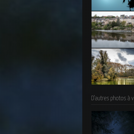
Matin de brouillard
Argenton-Sur-Creuse
Le lac du Parc de la Tê
d’Or
D'autres photos à v