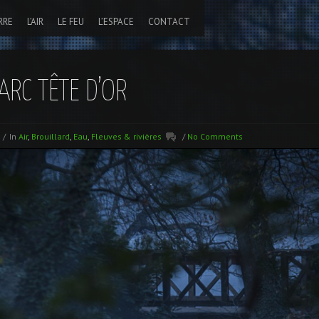
RRE
L’AIR
LE FEU
L’ESPACE
CONTACT
ARC TÊTE D’OR
6
/
In
Air
,
Brouillard
,
Eau
,
Fleuves & rivières
/
No Comments