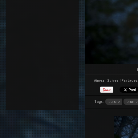
Aimez ! Suivez ! Partagez 
Tags:
aurore
brume