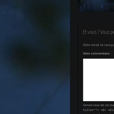
Brumes sur la rivière d
Parc Tête d’Or
Et vous ? Vous p
Votre email ne sera p
Votre commentaire :
Servez vous de ces ba
title=""> <b> <bl