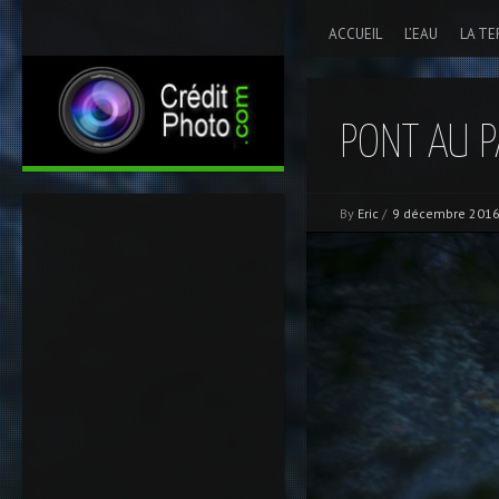
ACCUEIL
L’EAU
LA TE
PONT AU P
By
Eric
/
9 décembre 201